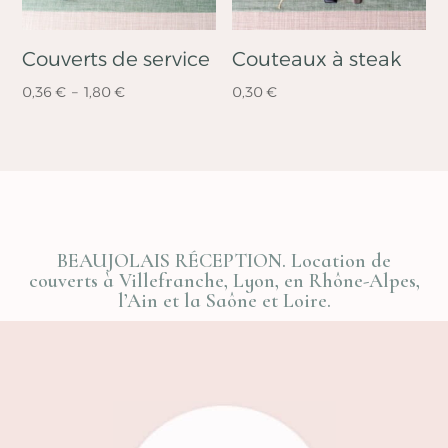
Couverts de service
Couteaux à steak
Plage
0,36
€
–
1,80
€
0,30
€
de
prix :
0,36 €
à
1,80 €
BEAUJOLAIS RÉCEPTION. Location de
couverts à Villefranche, Lyon, en Rhône-Alpes,
l’Ain et la Saône et Loire.