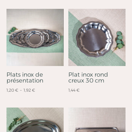
Plats inox de
Plat inox rond
présentation
creux 30 cm
Plage
1,20
€
–
1,92
€
1,44
€
de
prix :
1,20 €
à
1,92 €