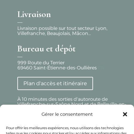
Livraison
Livraison possible sur tout secteur Lyon,
Villefranche, Beaujolais, Mâcon...
Bureau et dépôt
999 Route du Terrier
69460
Saint-Étienne-des-Oullières
FR
Plan d'accès et itinéraire
À 10 minutes des sorties d'autoroute de
Villefranche-sur-Saône Nord et de Belleville-en-
Beaujolais
Gérer le consentement
Beaujolais Réception - LYON
Pour offrir les meilleures expériences, nous utilisons des technologies
telles que les cookies pour stocker et/ou accéder aux informations des