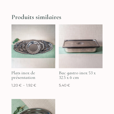
Produits similaires
Plats inox de
Bac gastro inox 53 x
présentation
32.5 x 6 cm
Plage
1,20
€
–
1,92
€
5,40
€
de
prix :
1,20 €
à