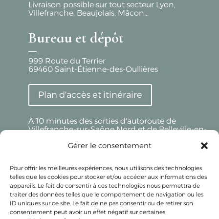
Livraison possible sur tout secteur Lyon,
Villefranche, Beaujolais, Mâcon...
Bureau et dépôt
999 Route du Terrier
69460
Saint-Étienne-des-Oullières
FR
Plan d'accès et itinéraire
À 10 minutes des sorties d'autoroute de
Villefranche-sur-Saône Nord et de Belleville-en-
Beaujolais
Gérer le consentement
Beaujolais Réception - LYON
Pour offrir les meilleures expériences, nous utilisons des technologies
telles que les cookies pour stocker et/ou accéder aux informations des
Uniquement sur Rendez-Vous
appareils. Le fait de consentir à ces technologies nous permettra de
32 Av. de Lanessan
traiter des données telles que le comportement de navigation ou les
69410
Champagne-au-Mont-d'Or
ID uniques sur ce site. Le fait de ne pas consentir ou de retirer son
FR
consentement peut avoir un effet négatif sur certaines