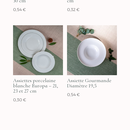
30 cm
cm
0,54
€
0,32
€
Assiettes porcelaine
Assiette Gourmande
blanche Europa – 21,
Diamètre 19,5
23 et 27 cm
0,54
€
0,30
€