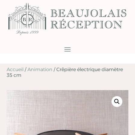
Accueil
/
Animation
/
Crêpière électrique diamètre
35 cm