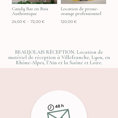
Candy Bar en Bois
Location de presse-
Authentique
orange professionnel
Plage
24,00
€
–
72,00
€
120,00
€
de
prix :
24,00 €
à
BEAUJOLAIS RÉCEPTION. Location de
72,00 €
matériel de réception à Villefranche, Lyon, en
Rhône-Alpes, l’Ain et la Saône et Loire.