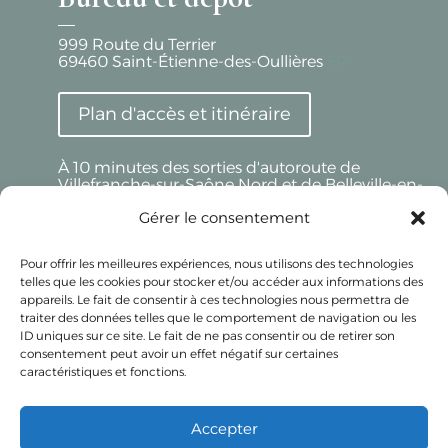
999 Route du Terrier
69460
Saint-Étienne-des-Oullières
FR
Plan d'accès et itinéraire
À 10 minutes des sorties d'autoroute de
Villefranche-sur-Saône Nord et de Belleville-en-
Beaujolais
Gérer le consentement
Beaujolais Réception - LYON
Pour offrir les meilleures expériences, nous utilisons des technologies
telles que les cookies pour stocker et/ou accéder aux informations des
Uniquement sur Rendez-Vous
appareils. Le fait de consentir à ces technologies nous permettra de
32 Av. de Lanessan
traiter des données telles que le comportement de navigation ou les
69410
Champagne-au-Mont-d'Or
ID uniques sur ce site. Le fait de ne pas consentir ou de retirer son
FR
consentement peut avoir un effet négatif sur certaines
caractéristiques et fonctions.
Accepter