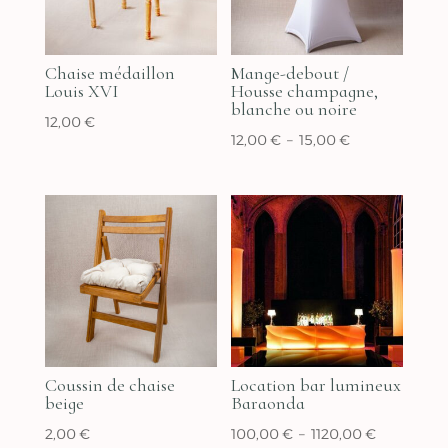
Chaise médaillon
Mange-debout /
Louis XVI
Housse champagne,
blanche ou noire
12,00
€
Plage
12,00
€
–
15,00
€
de
prix :
12,00 €
à
15,00 €
Coussin de chaise
Location bar lumineux
beige
Baraonda
Plage
2,00
€
100,00
€
–
1120,00
€