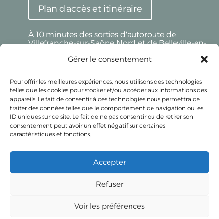
Plan d'accès et itinéraire
À 10 minutes des sorties d'autoroute de
Villefranche-sur-Saône Nord et de Belleville-en-
Beaujolais
Gérer le consentement
Beaujolais Réception - LYON
Pour offrir les meilleures expériences, nous utilisons des technologies
telles que les cookies pour stocker et/ou accéder aux informations des
Uniquement sur Rendez-Vous
appareils. Le fait de consentir à ces technologies nous permettra de
32 Av. de Lanessan
traiter des données telles que le comportement de navigation ou les
69410
Champagne-au-Mont-d'Or
ID uniques sur ce site. Le fait de ne pas consentir ou de retirer son
FR
consentement peut avoir un effet négatif sur certaines
caractéristiques et fonctions.
Accepter
Refuser
Mentions légales et politique de
confidentialité
Voir les préférences