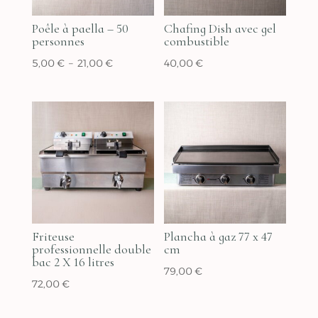
Poêle à paella – 50
Chafing Dish avec gel
personnes
combustible
Plage
5,00
€
–
21,00
€
40,00
€
de
prix :
5,00 €
à
21,00 €
Friteuse
Plancha à gaz 77 x 47
professionnelle double
cm
bac 2 X 16 litres
79,00
€
72,00
€